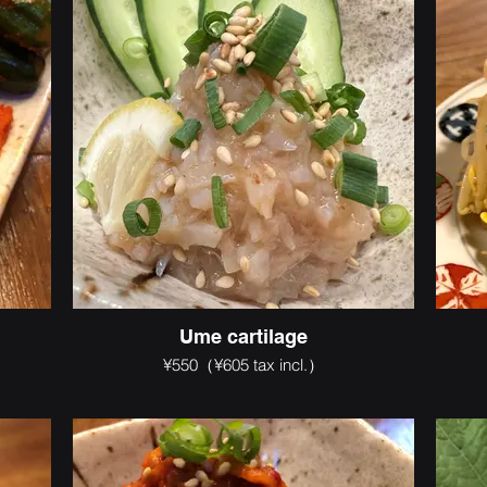
Ume cartilage
¥550（¥605 tax incl.）