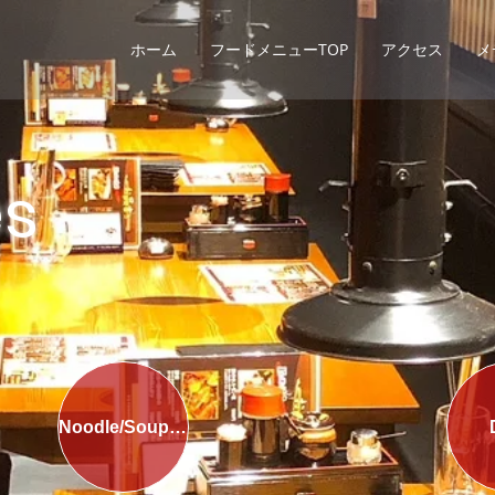
ホーム
フードメニューTOP
アクセス
メ
es
Noodle/Soup/Rice