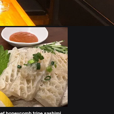
ef honeycomb tripe sashimi