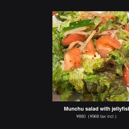
Munchu salad with jellyfis
¥880（¥968 tax incl.）