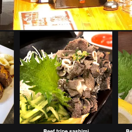
Beef tripe sashimi
Be