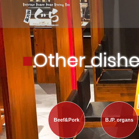
■
Other dish
Beef&Pork
B./P. organs