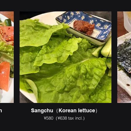
h
Sangchu（Korean lettuce）
¥580（¥638 tax incl.）